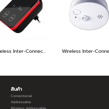
Wireless Inter-Connect & Wi-Fi Gas Alarm
สินค้า
Conventional
Addressable
Wireless Addressable