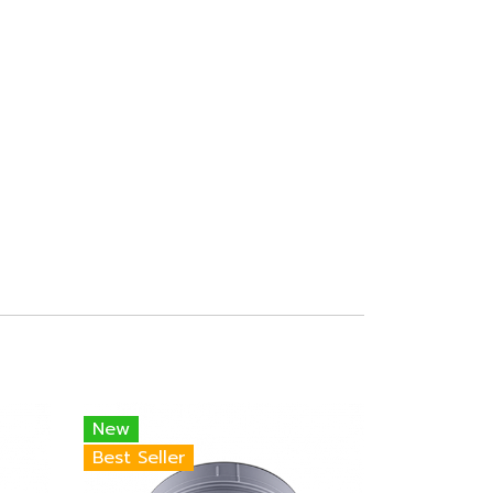
New
Best Seller