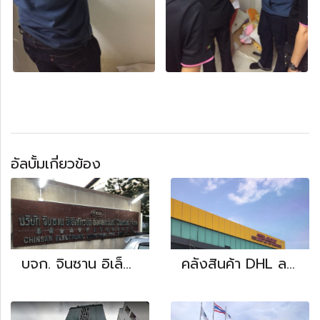
อัลบั้มเกี่ยวข้อง
บจก. จินซาน อิเล็คโทรนิค อินดัสเทรียล (ไทยแลนด์)
คลังสินค้า DHL ลาดกระบัง